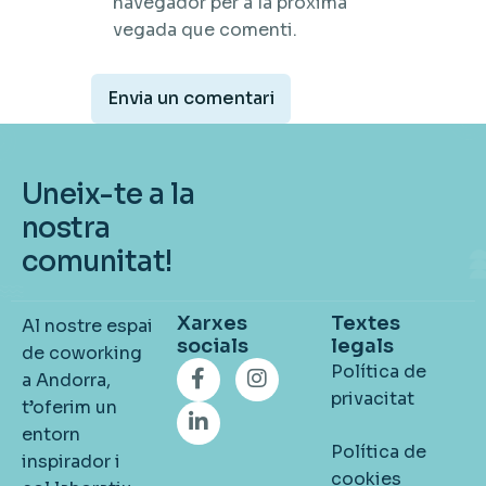
navegador per a la pròxima
vegada que comenti.
Uneix-te a la
nostra
comunitat!
Xarxes
Textes
Al nostre espai
socials
legals
de coworking
Política de
a Andorra,
privacitat
t’oferim un
entorn
Política de
inspirador i
cookies