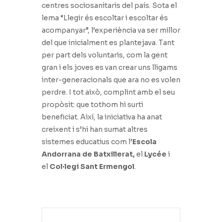
centres sociosanitaris del país. Sota el
lema “Llegir és escoltar i escoltar és
acompanyar”, l’experiència va ser millor
del que inicialment es plantejava. Tant
per part dels voluntaris, com la gent
gran i els joves es van crear uns lligams
inter-generacionals que ara no es volen
perdre. I tot això, complint amb el seu
propòsit: que tothom hi surti
beneficiat. Així, la iniciativa ha anat
creixent i s’hi han sumat altres
sistemes educatius com l’
Escola
Andorrana de Batxillerat,
el
Lycée
i
el
Col·legi Sant Ermengol
.