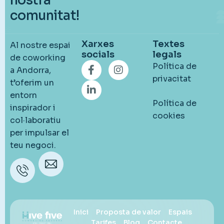
nostra
comunitat!
Xarxes
Textes
Al nostre espai
socials
legals
de coworking
Política de
a Andorra,
privacitat
t’oferim un
entorn
Política de
inspirador i
cookies
col·laboratiu
per impulsar el
teu negoci.
Telèfon
Email
+376
hola@hivefive.ad
330 025
Inici
Proposta de valor
Espais
Tarifes
Blog
Contacte