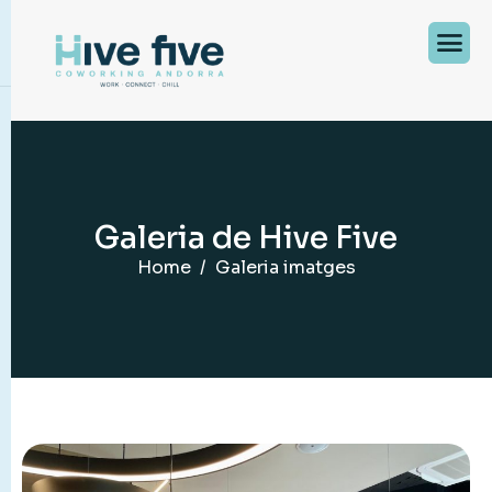
G
a
l
e
r
i
a
d
e
H
i
v
e
F
i
v
e
Home
Galeria imatges