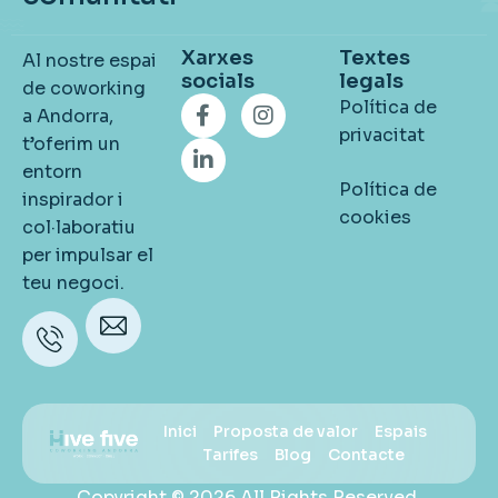
Xarxes
Textes
Al nostre espai
socials
legals
de coworking
Política de
a Andorra,
privacitat
t’oferim un
entorn
Política de
inspirador i
cookies
col·laboratiu
per impulsar el
teu negoci.
Telèfon
Email
+376
hola@hivefive.ad
330 025
Inici
Proposta de valor
Espais
Tarifes
Blog
Contacte
Copyright © 2026 All Rights Reserved.