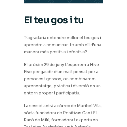
El teu gos i tu
T’agradaria entendre millor el teu gos i
aprendre a comunicar-te amb ell d’una
manera més positiva i efectiva?
El pròxim 29 de juny t’esperem a Hive
Five per gaudir d’un matí pensat per a
persones i gossos, on combinarem
aprenentatge, pràctica i diversió en un
entorn proper i participatiu.
La sessió anirà a càrrec de Maribel Vila,
sòcia fundadora de Positivas Can i El
Racó de Milú, formadora i experta en