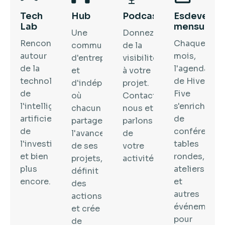
Tech
Hub
Podcast
Esdevenim
Lab
mensuals
Une
Donnez
Rencontres
Chaque
communauté
de la
autour
mois,
d'entreprises
visibilité
de la
l'agenda
et
à votre
technologie,
de Hive
d'indépendants
projet.
de
Five
où
Contactez-
l'intelligence
s'enrichit
chacun
nous et
artificielle,
de
partage
parlons
de
conférences
l'avancement
de
l'investissement
tables
de ses
votre
et bien
rondes,
projets,
activité.
plus
ateliers
définit
encore.
et
des
autres
actions
événements
et crée
pour
de