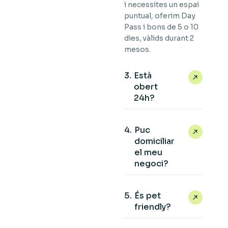
i necessites un espai
puntual, oferim Day
Pass i bons de 5 o 10
dies, vàlids durant 2
mesos.
Està
obert
24h?
Puc
domiciliar
el meu
negoci?
És pet
friendly?