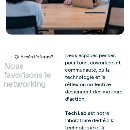
au même
endroit.
Deux espaces pensés
Què més t'oferim?
pour tous, coworkers et
N
o
u
s
communauté, où la
f
a
v
o
r
i
s
o
n
s
l
e
technologie et la
n
e
t
w
o
r
k
i
n
g
réflexion collective
deviennent des moteurs
d’action.
Tech Lab
est notre
laboratoire dédié à la
technologie et à