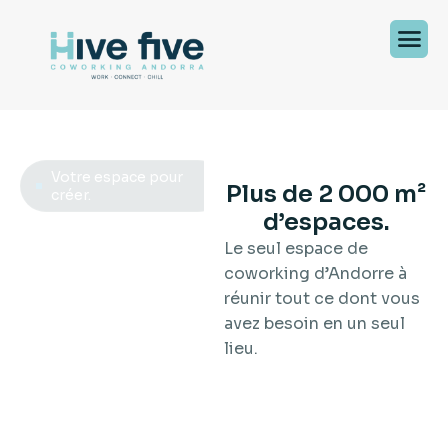
Votre espace pour
Plus de 2 000 m²
créer.
d’espaces.
L
'
e
n
d
r
o
i
t
o
ù
Le seul espace de
v
o
t
r
e
p
o
t
e
n
t
i
e
l
coworking d’Andorre à
p
r
o
f
e
s
s
i
o
n
n
e
l
réunir tout ce dont vous
p
r
e
n
d
v
i
e
.
avez besoin en un seul
lieu.
Salle de sport, terrasse,
studio de podcast,
cafétéria et une
communauté qui vous