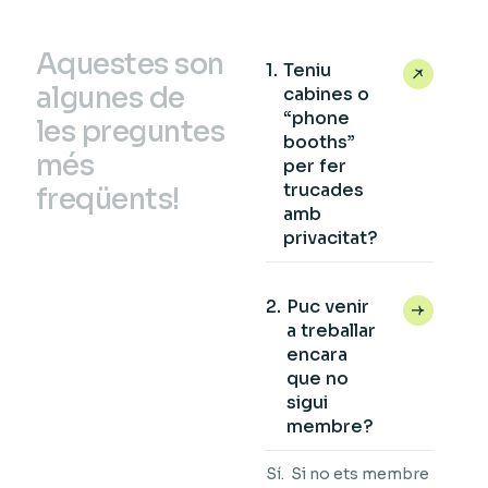
A
q
u
e
s
t
e
s
s
o
n
Teniu
a
l
g
u
n
e
s
d
e
cabines o
“phone
l
e
s
p
r
e
g
u
n
t
e
s
booths”
m
é
s
per fer
trucades
f
r
e
q
ü
e
n
t
s
!
amb
privacitat?
Puc venir
a treballar
encara
que no
sigui
membre?
Sí. Si no ets membre