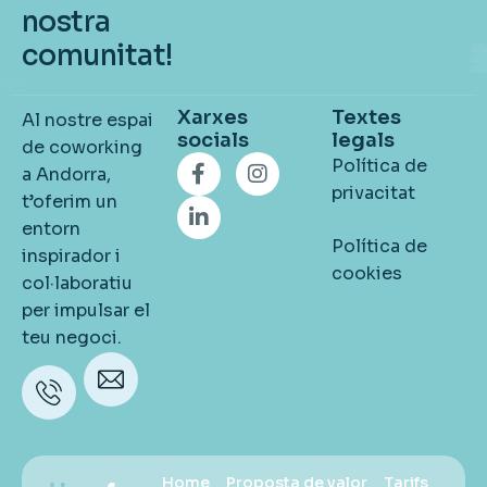
nostra
comunitat!
Xarxes
Textes
Al nostre espai
socials
legals
de coworking
Política de
a Andorra,
privacitat
t’oferim un
entorn
Política de
inspirador i
cookies
col·laboratiu
per impulsar el
teu negoci.
Telèfon
Email
+376
hola@hivefive.ad
330 025
Home
Proposta de valor
Tarifs