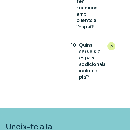
fer
reunions
amb
clients a
l’espai?
Quins
serveis o
espais
addicionals
inclou el
pla?
Uneix-te a la