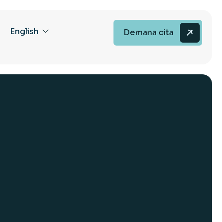
English
Demana cita