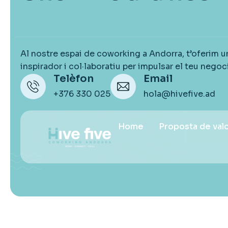
Al nostre espai de coworking a Andorra, t’oferim u
inspirador i col·laboratiu per impulsar el teu negoci
Telèfon
Email
+376 330 025
hola@hivefive.ad
Home
Proposta de val